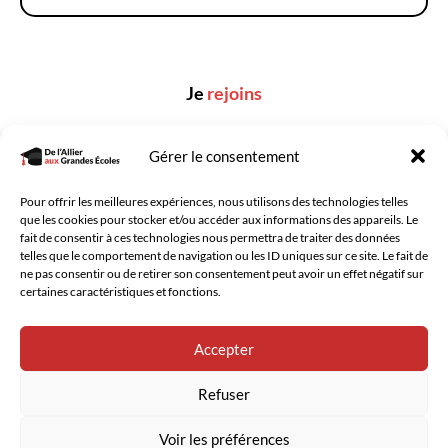
Je
rejoins
Aucun champ trouvé.
Gérer le consentement
Pour offrir les meilleures expériences, nous utilisons des technologies telles
que les cookies pour stocker et/ou accéder aux informations des appareils. Le
fait de consentir à ces technologies nous permettra de traiter des données
telles que le comportement de navigation ou les ID uniques sur ce site. Le fait de
ne pas consentir ou de retirer son consentement peut avoir un effet négatif sur
certaines caractéristiques et fonctions.
Nous contacter
Mentions légales
Accepter
Conditions générales
Refuser
Copyright © 2026 De l'Allier aux Grandes Écoles
Site réalisé avec ❤️ par
Zacharie MAUBOUSSIN
Voir les préférences